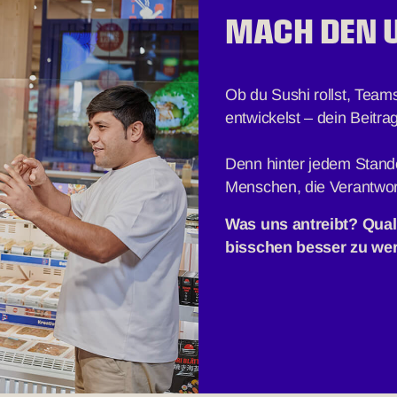
MACH DEN 
Ob du Sushi rollst, Team
entwickelst – dein Beitr
Denn hinter jedem Stand
Menschen, die Verantw
Was uns antreibt? Qual
bisschen besser zu we