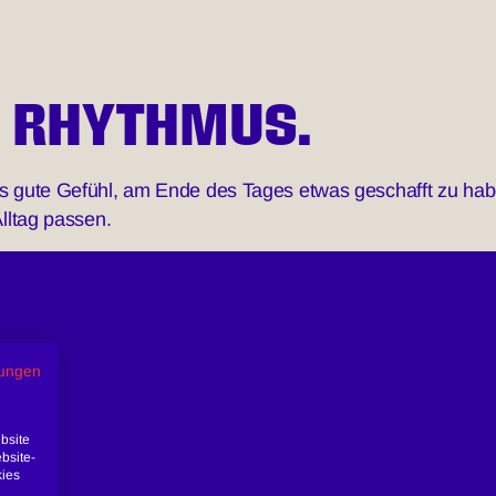
IN RHYTHMUS.
 gute Gefühl, am Ende des Tages etwas geschafft zu haben.
lltag passen.
ungen
bsite
bsite-
kies