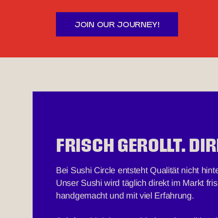
JOIN OUR JOURNEY!
FRISCH GEROLLT. DIR
Bei Sushi Circle entsteht Qualität nicht hi
Unser Sushi wird täglich direkt im Markt fris
handgemacht und mit viel Erfahrung.