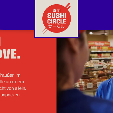
N
OVE.
draußen im
alle an einem
ht von allein.
, anpacken